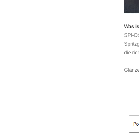
Was is
SPI-Ob
Spritz
die ri
Glänze