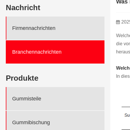
Was i
Nachricht
202
Firmennachrichten
Welche
die vo
Branchennachrichten
heraus
Welch
In die
Produkte
Gummisteile
Gummibischung