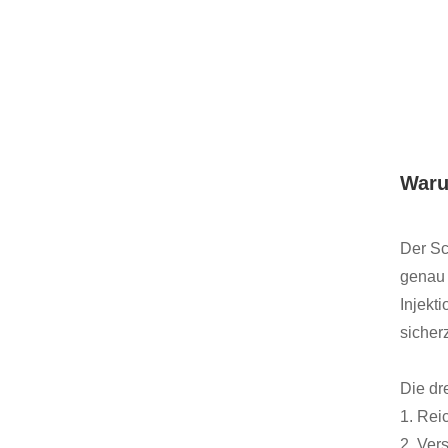
Waru
Der Sc
genau 
Injekt
sicherz
Die dr
1. Rei
2. Ver