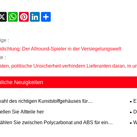
acebook
X
WhatsApp
Pinterest
LinkedIn
Share
ige :
ichtung: Der Allround-Spieler in der Versiegelungswelt
e :
osten, politische Unsicherheit verhindern Lieferanten daran, in
liche Neuigkeiten
ahl des richtigen Kunststoffgehäuses für
E
onikmonteure
Ma
ellen Sie Altteile her
D
sie
ählen Sie zwischen Polycarbonat und ABS für ein
W
toffgehäuse
wic