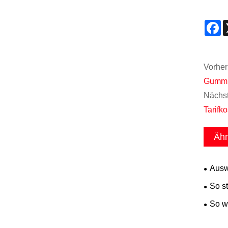
F
Vorher
Gummid
Nächst
Tarifk
Ähn
Ausw
Elektr
So st
So w
Kunsts