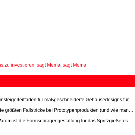
 uns zu investieren, sagt Mema, sagt Mema
insteigerleitfaden für maßgeschneiderte Gehäusedesigns für
schinenbauingenieure
ie größten Fallstricke bei Prototypenprodukten (und wie man
 vermeidet)
arum ist die Formschrägengestaltung für das Spritzgießen so
htig?