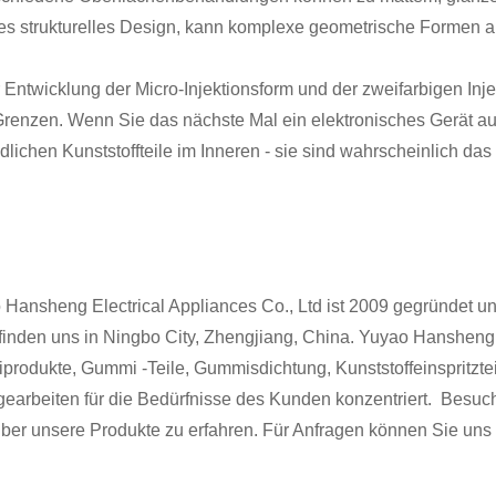
ies strukturelles Design, kann komplexe geometrische Formen a
r Entwicklung der Micro-Injektionsform und der zweifarbigen Inj
renzen. Wenn Sie das nächste Mal ein elektronisches Gerät au
dlichen Kunststoffteile im Inneren - sie sind wahrscheinlich da
Hansheng Electrical Appliances Co., Ltd ist 2009 gegründet u
finden uns in Ningbo City, Zhengjiang, China. Yuyao Hansheng i
rodukte, Gummi -Teile, Gummisdichtung, Kunststoffeinspritztei
earbeiten für die Bedürfnisse des Kunden konzentriert. Besuc
ber unsere Produkte zu erfahren. Für Anfragen können Sie uns 