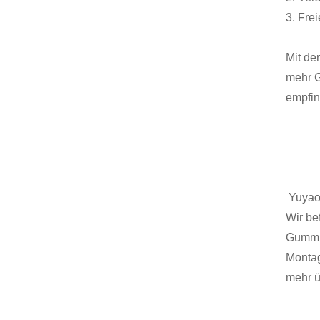
3. Fre
Mit de
mehr G
empfin
Yuyao 
Wir be
Gummip
Montag
mehr ü