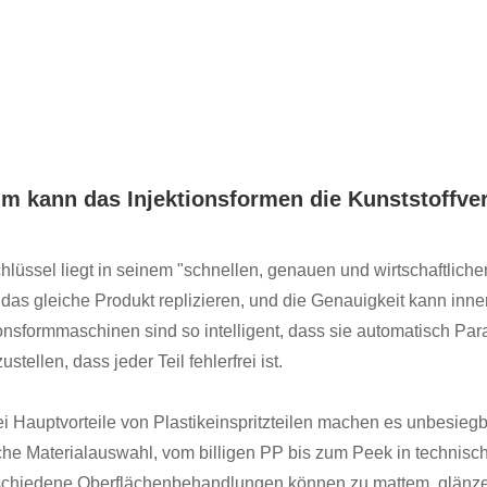
m kann das Injektionsformen die Kunststoffve
hlüssel liegt in seinem "schnellen, genauen und wirtschaftlic
das gleiche Produkt replizieren, und die Genauigkeit kann inn
ionsformmaschinen sind so intelligent, dass sie automatisch P
ustellen, dass jeder Teil fehlerfrei ist.
ei Hauptvorteile von Plastikeinspritzteilen machen es unbesiegb
che Materialauswahl, vom billigen PP bis zum Peek in technisch
schiedene Oberflächenbehandlungen können zu mattem, glänzen